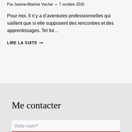
Par
Jeanne-Martine Vacher
7 octobre 2016
Pour moi, Il n’y a d’aventures professionnelles qui
vaillent que si elle supposent des rencontres et des
apprentissages. Tel fut…
BERGAME
LIRE LA SUITE
PÉRIAUX
:
PARTAGER
LES
LIENS
DU
SON…
Me contacter
Votre nom
*