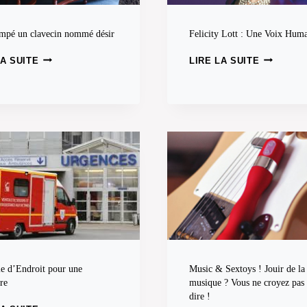
mpé un clavecin nommé désir
Felicity Lott : Une Voix Hum
S
F
LA SUITE
LIRE LA SUITE
K
E
I
L
P
I
S
C
E
I
M
T
P
Y
É
L
U
O
N
T
C
T
L
:
A
U
V
N
E
E
e d’Endroit pour une
Music & Sextoys ! Jouir de la
C
V
re
musique ? Vous ne croyez pas 
I
O
dire !
N
I
U