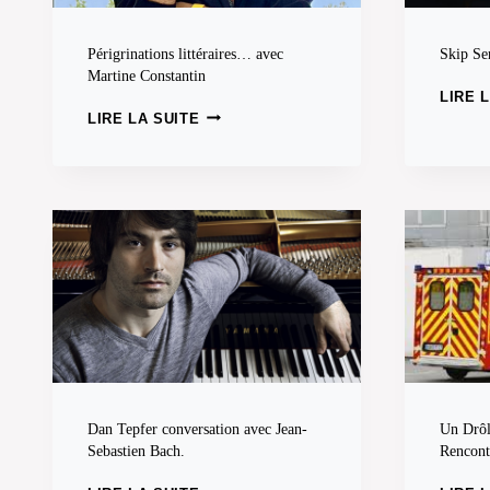
Périgrinations littéraires… avec
Skip Se
Martine Constantin
LIRE 
P
LIRE LA SUITE
É
R
I
G
R
I
N
A
T
I
O
N
S
L
Dan Tepfer conversation avec Jean-
Un Drôl
I
Sebastien Bach.
Rencont
T
T
D