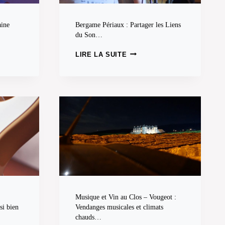
aine
Bergame Périaux : Partager les Liens
du Son…
B
LIRE LA SUITE
E
R
G
A
M
E
P
É
R
I
A
U
X
:
Musique et Vin au Clos – Vougeot :
P
si bien
Vendanges musicales et climats
A
chauds…
R